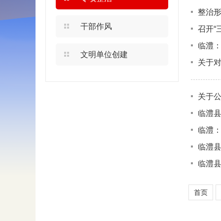
整治
干部作风
召开“
利专
临澧：
文明单位创建
关于
关于
临澧县
临澧：
临澧县
临澧
首页