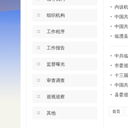
内设
组织机构
中国
中国
工作程序
临澧
工作报告
中共临
监督曝光
市委
十三
审查调查
中国
县委
巡视巡察
首页
其他