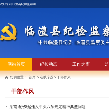
欢迎来到 临澧县纪检监察网 ！
网站首页
纪检动态
工作之窗
监
您的位置：
首页
>
在线专题
>
干部作风
干部作风
湖南通报8起违反中央八项规定精神典型问题