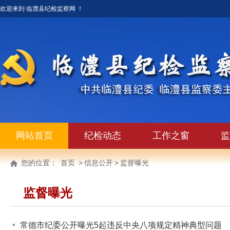
欢迎来到 临澧县纪检监察网 ！
网站首页
纪检动态
工作之窗
监
您的位置：
首页
>
信息公开
>
监督曝光
监督曝光
常德市纪委公开曝光5起违反中央八项规定精神典型问题