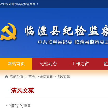
欢迎来到 临澧县纪检监察网 ！
网站首页
纪检动态
工作之窗
监
您的位置：
首页
>
廉洁文化
>
清风文苑
清风文苑
“惜”字的重量