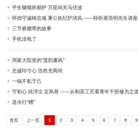
平生慷慨班都护 万里间关马伏波
怀拙守诚铸忠魂 秉公执纪护清风 ——聆听唐浩明先生讲
三节裤腰带的故事
手机没电了
周家大院里的“莲韵廉风”
忠诚印寸心 浩然充两间
一钱不私于己
守初心 祛浮尘 定风骨 ——从制茶工艺看青年干部修为之
逆水行“槽”
首页
上一页
1
2
3
4
5
6
7
8
9