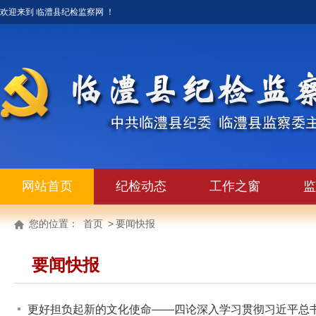
欢迎来到 临澧县纪检监察网 ！
网站首页
纪检动态
工作之窗
监
您的位置：
首页
>
要闻快报
要闻快报
更好担负起新的文化使命——四论深入学习贯彻习近平总