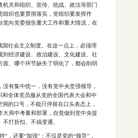
查机关和组织、宣传、统战、政法等部门
党组织也要贯彻落实，党组织要发挥作
自觉向党委报告重大工作和重大情况，在
我国社会主义制度。在这一点上，必须理
现到经济建设、政治建设、文化建设、社
方面、哪个环节缺失了弱化了，都会削弱
没有集中统一，没有党中央坚强领导，
织和全体党员服从党的全国代表大会和中
空洞的口号，不能只停留在口头表态上，
作大局中考量和部署，自觉做到党中央提
、不打折扣、不搞变通。
，还要“加强”；不仅是党的“领导”，