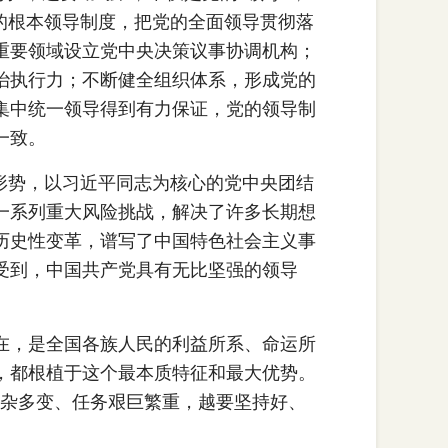
的根本领导制度，把党的全面领导贯彻落
重要领域设立党中央决策议事协调机构；
治执行力；不断健全组织体系，形成党的
集中统一领导得到有力保证，党的领导制
一致。
形势，以习近平同志为核心的党中央团结
一系列重大风险挑战，解决了许多长期想
历史性变革，谱写了中国特色社会主义事
受到，中国共产党具有无比坚强的领导
，是全国各族人民的利益所系、命运所
，都根植于这个最本质特征和最大优势。
复杂多变、任务艰巨繁重，越要坚持好、