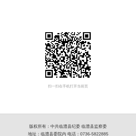
扫一扫在手机打开当前页
版权所有：中共临澧县纪委 临澧县监察委
地址：临澧县委院内 电话：0736-5822885