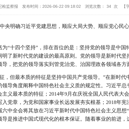
纪检监察报
发布时间：2026-06-22 09:18:02
浏览次数：
34
次
【
，党中央明确习近平党建思想，顺应大局大势、顺应党心民
“十四个坚持”，排在首位的是：坚持党的领导是中国
阐明了新时代党的建设的最高原则。党的领导是新时代坚
领导，把党的领导落实到管党治党、治国理政各领域各方
，但最本质的特征是坚持中国共产党领导。”在新时代
领导角度阐释中国特色社会主义质的规定性。习近平总书记
主义最本质的特征；2014年9月在庆祝全国人民代表大
断写入党章，为党和国家事业长远发展夯实根基；2018年
届六中全会将其放在习近平新时代中国特色社会主义思想“
领导是推进中国式现代化的根本保证。随着事业的前进，