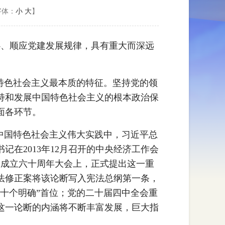
字体：
小
大
】
心、顺应党建发展规律，具有重大而深远
特色社会主义最本质的特征。坚持党的领
持和发展中国特色社会主义的根本政治保
面各环节。
中国特色社会主义伟大实践中，习近平总
在2013年12月召开的中央经济工作会
会成立六十周年大会上，正式提出这一重
宪法修正案将该论断写入宪法总纲第一条，
十个明确”首位；党的二十届四中全会重
这一论断的内涵将不断丰富发展，巨大指