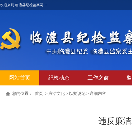
欢迎来到 临澧县纪检监察网 ！
网站首页
纪检动态
工作之窗
监
您的位置：
首页
>
廉洁文化
>
以案说纪
>
详细内容
违反廉洁