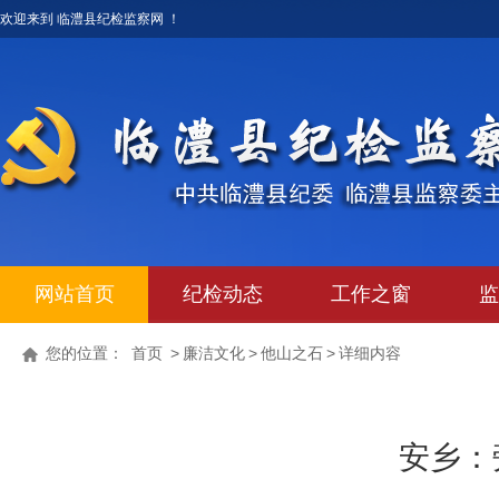
欢迎来到 临澧县纪检监察网 ！
网站首页
纪检动态
工作之窗
监
您的位置：
首页
>
廉洁文化
>
他山之石
>
详细内容
安乡：