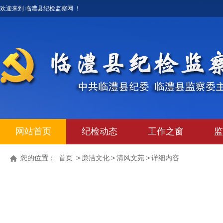
欢迎来到 临澧县纪检监察网 ！
网站首页
纪检动态
工作之窗
监
您的位置：
首页
>
廉洁文化
>
清风文苑
>
详细内容