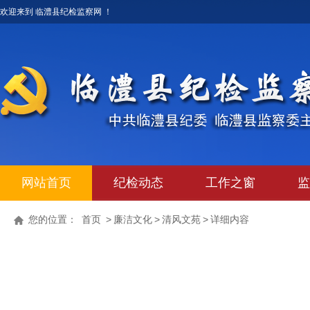
欢迎来到 临澧县纪检监察网 ！
网站首页
纪检动态
工作之窗
监
您的位置：
首页
>
廉洁文化
>
清风文苑
>
详细内容