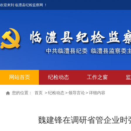
欢迎来到 临澧县纪检监察网 ！
网站首页
纪检动态
工作之窗
监
您的位置：
首页
>
纪检动态
>
领导言论
>
详细内容
魏建锋在调研省管企业时