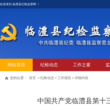
欢迎来到 临澧县纪检监察网 ！
网站首页
纪检动态
工作之窗
监
您的位置：
首页
>
纪检动态
>
工作报告
>
详细内容
中国共产党临澧县第十