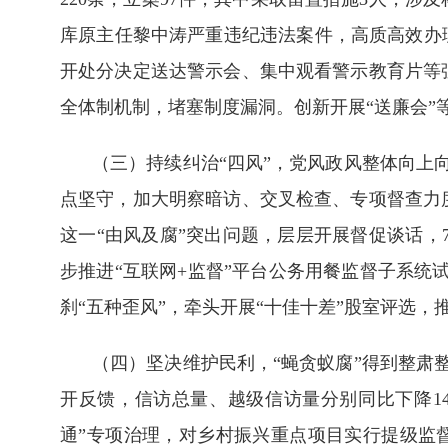
库原主任黎中涛严重违纪违法案件，高质高效办
开处分决定送达警示会、集中观看警示教育片等
全体制机制，堵塞制度漏洞。创新开展“送廉会”
（三）持续纠治“四风”，党风政风整体向上
点坚守，加大明察暗访、交叉检查、专项督查力
这一“由风及腐”突出问题，层层开展督促谈话，7
步推进“互联网+监督”平台公务用餐监督子系统
刹“五种歪风”，牵头开展“十佳十差”股室评选
（四）坚决维护民利，“蝇贪蚁腐”得到整肃整
开反馈，信访总量、越级信访量分别同比下降14
通”专项治理，对乡村振兴重点项目实行提级监督