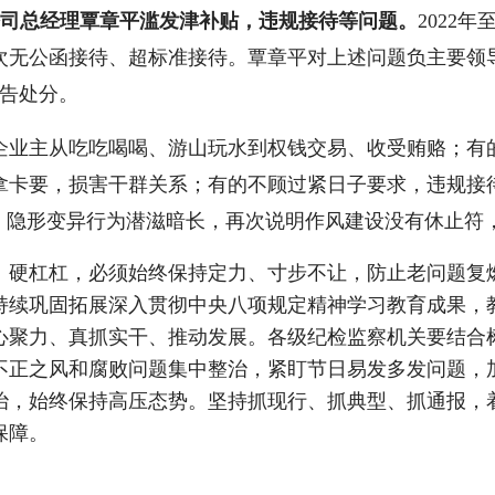
司总经理覃章平滥发津补贴，违规接待等问题。
2022
次无公函接待、超标准接待。覃章平对上述问题负主要领
警告处分。
业主从吃吃喝喝、游山玩水到权钱交易、收受贿赂；有的
拿卡要，损害干群关系；有的不顾过紧日子要求，违规接
杂，隐形变异行为潜滋暗长，再次说明作风建设没有休止符
硬杠杠，必须始终保持定力、寸步不让，防止老问题复燃
持续巩固拓展深入贯彻中央八项规定精神学习教育成果，
心聚力、真抓实干、推动发展。各级纪检监察机关要结合
不正之风和腐败问题集中整治，紧盯节日易发多发问题，
治，始终保持高压态势。坚持抓现行、抓典型、抓通报，
保障。