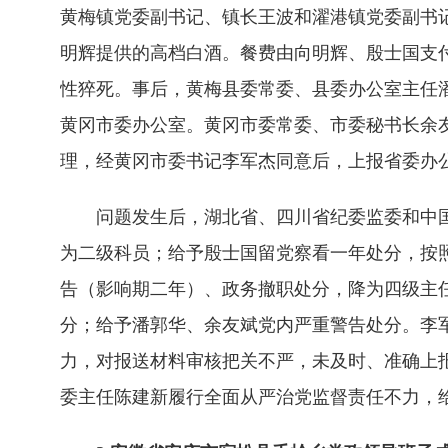
黄梅镇党委副书记、镇长王波和濯港镇党委副书
明辉提供的高档白酒。餐费由向明辉、殷士国支付。
性猝死。事后，黄梅县委常委、县委办公室主任
黄冈市委办公室。黄冈市委常委、市委秘书长余
理，经黄冈市委书记李军杰同意后，上报省委办
问题发生后，湖北省、四川省纪委监委和中国
为二级科员；给予殷士国留党察看一年处分，按
告（影响期二年）、政务撤职处分，降为四级主
分；给予潘郭华、余友斌党内严重警告处分。李
力，对报送材料审核把关不严，未及时、准确上
委主任陈建新履行全面从严治党监督责任不力，