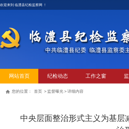
欢迎来到 临澧县纪检监察网 ！
网站首页
纪检动态
工作之窗
监
您的位置：
首页
>
监督曝光
>
详细内容
中央层面整治形式主义为基层