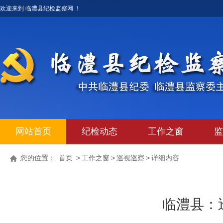
欢迎来到 临澧县纪检监察网 ！
网站首页
纪检动态
工作之窗
监
您的位置：
首页
>
工作之窗
>
巡视巡察
>
详细内容
临澧县：巡