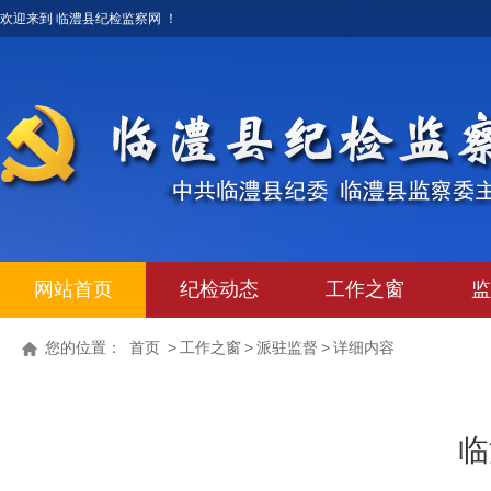
欢迎来到 临澧县纪检监察网 ！
网站首页
纪检动态
工作之窗
监
您的位置：
首页
>
工作之窗
>
派驻监督
>
详细内容
临