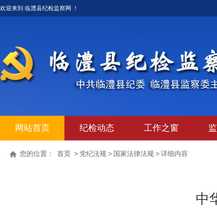
欢迎来到 临澧县纪检监察网 ！
网站首页
纪检动态
工作之窗
监
您的位置：
首页
>
党纪法规
>
国家法律法规
>
详细内容
中